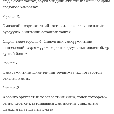
эрүүл ахуйг хангах, эрүүл мэндийн ажилтныг ажлын байрны
эрсдэлээс хамгаалах
Зорилт-
3
.
Эмнэлгийн мэргэжилтний тогтвортой ажиллах нөхцлийг
бүрдүүлэх, нийгмийн баталгааг хангах
Стратегийн зорилт 4
:
Э
мнэлгийн санхүүжилтийн
шинэчлэлийг хэрэгжүүлж, хөрөнгө оруулалтыг оновчтой, үр
дүнтэй болгох
Зорилт-1.
Санхүүжилтийн шинэчлэлийг эрчимжүүлэх, тогтвортой
байдлыг хангах
Зорилт-
2
Хөрөнгө оруулалтын төлөвлөлтийг хийж, тоног төхөөрөмж,
багаж, хэрэгсэл, автомашины хангамжийг стандартын
шаардлагад үе шаттай хүргэх,