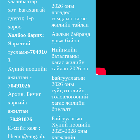
улаанбаатар
2026 оны
хот. Багахангай
өргөдөл
дүүрэг, 1-р
гомдлын хагас
жилийн тайлан
хороо
Ажлын байранд
Холбоо барих:
урьж байна
Яаралтай
Нийгмийн
тусламж-
704910
баталгааны
3
хагас жилийн
тайлан 2026 он
Хүний нөөцийн
ажилтан -
Байгууллагын
2026 оны
70491026
гүйцэтгэлийн
Архив, Бичиг
төлөвлөгөөний
хэргийн
хагас жилийн
биелэлт
ажилтан
Байгуулагын
-
70491026
Хүний нөөцийн
И-мэйл хаяг :
2025-2028 оны
bhemt@emg.ub.
хөгжлийн