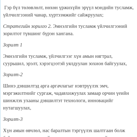
Гэр бүл төлөвлөлт, нөхөн үржихүйн эрүүл мэндийн тусламж,
үйлчилгээний чанар, хүртээмжийг сайжруулах;
Стратегийн зорилго 2.
Эмнэлгийн тусламж үйлчилгээний
зорилтот түвшинг бүрэн хангана.
Зорилт
1
Эмнэлгийн тусламж, үйлчилгээг хүн амын нягтрал,
суурьшил, эрэлт, хэрэгцээтэй уялдуулан зохион байгуулах,
Зорилт-
2
Шинэ дэвшилтэд арга аргачлагыг нэвтрүүлэх эмч,
мэргэжилтнийг сургаж, чадавхижуулах замаар орчин үеийн
шинжлэх ухааны дэвшилтэт технологи, инновацийг
нутагшуулах,
Зорилт-
3
Хүн амын өвчлөл, нас баралтын тэргүүлэх шалтгаан болж