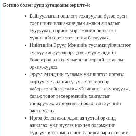
Богино болон дунд хугацааны зорилт-4:
Байгууллагын онцлогт тохируулан бүтэц орон
тоог шинэчилж ажилчдын ажлын ачааллыг
бууруулах, нарийн мэргэжлийн боловсон
хүчингийн орон тоог нэмж батлуулах.
Нийгмийн Эрүүл Мэндийн тусламж үйлчилгээг
түлхүү хөгжүүлж иргэдэд эрүүл мэндийн
боловсрол олгох, урьдчилан сэргийлэх ажлыг
эрчимжүүлэх.
Эрүүл Мэндийн тусламж үйлчилгээг иргэдэд
ойртуулж чанартай үзүүлэх зорилгоор
лабораторийн тусламж үйлчилгээг нэмэгдүүлж,
багаж тоног төхөөрөмжийн хангалтыг
сайжруулж, мэргэжилтэй боловсон хүчнийг
ажиллуулах.
Иргэд болон ажилчдын ая тухтай орчинд
ажиллах, үйлчлүүлэх нөхцөл боломжийг
бүрдүүлэхээр эмнэлгийн барилга барих төсвийг