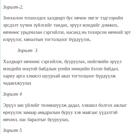
Зорилт-2.
Зонхилон тохиолдох халдварт бус өвчин эмгэг тэдгээрийн
эрсдэлт хүчин зүйлсийг тандах, эрүүл мэндийг дэмжих,
өвчнөөс урьдчилан сэргийлэх, насанд нь тохирсон өвчний эрт
илрүүлэг, хяналтын тогтолцоог бүрдүүлэх,
Зорилт 3
Халдварт өвчнөөс сэргийлэх, бууруулах, нийгмийн эрүүл
мэндийн ноцтой байдлын үеийн нөөцийн бэлэн байдал,
хариу арга хэмжээ шуурхай авах тогтолцоог бүрдүүлж
чадавхжуулах
Зорилт
4
Эрүүл зан үйлийг төлөвшүүлж дадал, хэвшил болгох ажлыг
өрнүүлэх замаар амьдралын буруу хэв маягаас үүдэлтэй
өвчлөл, нас баралтыг бууруулах,
Зорилт 5