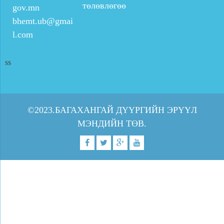
төлөвлөгөө
gov.mn
bhemt.ub@gmai
l.com
ss
©2023.БАГАХАНГАЙ ДҮҮРГИЙН ЭРҮҮЛ
МЭНДИЙН ТӨВ.