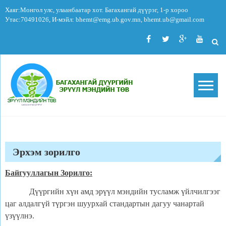
Skip
Хаяг:Монгол улс, улаанбаатар хот. Багахангай дүүрэг, 1-р хороо
to
Утас:70491026, И-мэйл: bhemt@emg.ub.gov.mn, bhemt.ub@gmail.com
content
Багаханга
Багахангай дүүргийн эрүүл
мэндийн төв
дүүргийн
эрүүл
мэндийн
төв
Эрхэм зорилго
Байгууллагын Зорилго:
Дүүргийн хүн амд эрүүл мэндийн тусламж үйлчилгээг
цаг алдалгүй түргэн шуурхай стандартын дагуу чанартай
үзүүлнэ.