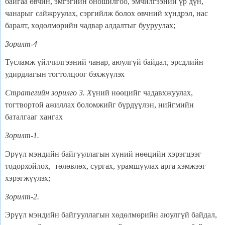
байгаа өвчин, эмгэгийн оношилгоо, эмчилгээний үр дүн,
чанарыг сайжруулах, сэргийлж болох өвчний хүндрэл, нас
баралт, хөдөлмөрийн чадвар алдалтыг бууруулах;
Зорилт-
4
Тусламж үйлчилгээний чанар, аюулгүй байдал, эрсдлийн
удирдлагын тогтолцоог бэхжүүлэх
Стратегийн зорилго 3. Х
үний нөөцийг чадавхжуулах,
тогтвортой ажиллах боломжийг бүрдүүлэн, нийгмийн
баталгааг хангах
Зорилт-1.
Эрүүл мэндийн байгууллагын хүний нөөцийн хэрэгцээг
тодорхойлох, төлөвлөх, сургах, урамшуулах арга хэмжээг
хэрэгжүүлэх;
Зорилт-
2
.
Эрүүл мэндийн байгууллагын хөдөлмөрийн аюулгүй байдал,