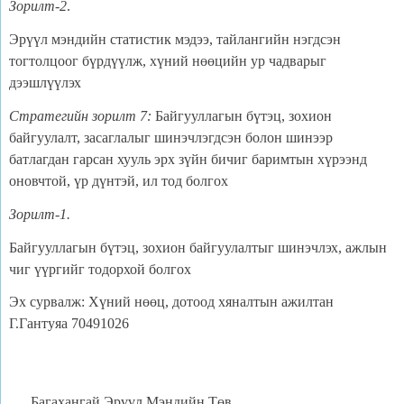
Зорилт-2
.
Эрүүл мэндийн статистик мэдээ, тайлангийн нэгдсэн
тогтолцоог бүрдүүлж, хүний нөөцийн ур чадварыг
дээшлүүлэх
Стратегийн зорилт 7
:
Байгууллагын бүтэц, зохион
байгуулалт, засаглалыг шинэчлэгдсэн болон шинээр
батлагдан гарсан хууль эрх зүйн бичиг баримтын хүрээнд
оновчтой, үр дүнтэй, ил тод болгох
Зорилт-1.
Байгууллагын бүтэц, зохион байгуулалтыг шинэчлэх, ажлын
чиг үүргийг тодорхой болгох
Эх сурвалж: Хүний нөөц, дотоод хяналтын ажилтан
Г.Гантуяа 70491026
Багахангай Эрүүл Мэндийн Төв