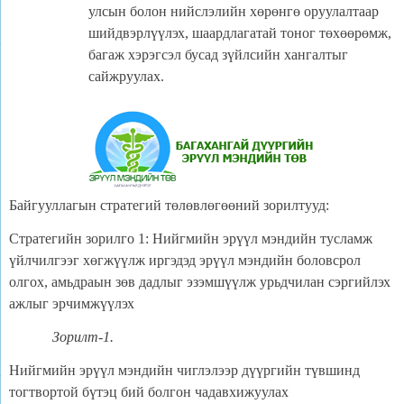
улсын болон нийслэлийн хөрөнгө оруулалтаар
шийдвэрлүүлэх, шаардлагатай тоног төхөөрөмж,
багаж хэрэгсэл бусад зүйлсийн хангалтыг
сайжруулах.
Байгууллагын стратегий төлөвлөгөөний зорилтууд:
Стратегийн зорилго 1: Нийгмийн эрүүл мэндийн тусламж
үйлчилгээг хөгжүүлж иргэдэд эрүүл мэндийн боловсрол
олгох, амьдраын зөв дадлыг эзэмшүүлж урьдчилан сэргийлэх
ажлыг эрчимжүүлэх
Зорилт-1.
Нийгмийн эрүүл мэндийн чиглэлээр дүүргийн түвшинд
тогтвортой бүтэц бий болгон чадавхижуулах