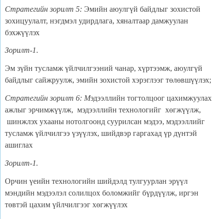
Стратегийн зорилт 5
:
Эмийн аюулгүй байдлыг зохистой
зохицуулалт, нэгдмэл удирдлага, хяналтаар дамжуулан
бэхжүүлэх
Зорилт-1
.
Эм зүйн тусламж үйлчилгээний чанар, хүртээмж, аюулгүй
байдлыг сайжруулж, эмийн зохистой хэрэглээг төлөвшүүлэх;
Стратегийн зорилт 6
:
М
эдээллийн тогтолцоог цахимжуулах
ажлыг эрчимжүүлж, мэдээллийн технологийг хөгжүүлж,
шинжлэх ухааны нотолгоонд суурилсан мэдээ, мэдээллийг
тусламж үйлчилгээ үзүүлэх, шийдвэр гаргахад үр дүнтэй
ашиглах
Зорилт-1.
Орчин үеийн технологийн шийдэлд тулгуурлан эрүүл
мэндийн мэдээлэл солилцох боломжийг бүрдүүлж, иргэн
төвтэй цахим үйлчилгээг хөгжүүлэх