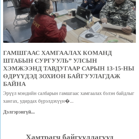
ГАМШГААС ХАМГААЛАХ КОМАНД
ШТАБЫН СУРГУУЛЬ” УЛСЫН
ХЭМЖЭЭНД ТАВДУГААР САРЫН 13-15-НЫ
ӨДРҮҮДЭД ЗОХИОН БАЙГУУЛАГДАЖ
БАЙНА
Эрүүл мэндийн салбарын гамшгаас хамгаалах бэлэн байдлыг
хангах, удирдах бүрэлдэхүүн�...
Дэлгэрэнгүй...
Хамтрагч байгууллагууд