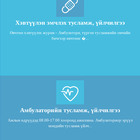
Хэвтүүлэн эмчлэх тусламж, үйлчилгээ
Өвчтөн хэвтүүлэх журам – Амбулатори, түргэн тусламжийн эмчийн
бичгээр өвчтөнг �...
Амбулаторийн тусламж, үйлчилгээ
Ажлын өдрүүдэд 08.00-17.00 хооронд ажиллана. Амбулаториор эрүүл
мэндийн тусламж үйлч...