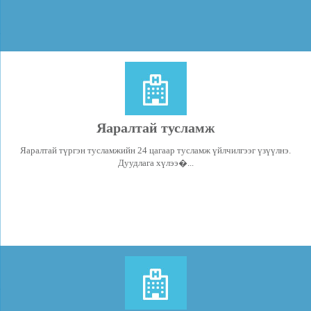
Яаралтай тусламж
Яаралтай түргэн тусламжийн 24 цагаар тусламж үйлчилгээг үзүүлнэ.
Дуудлага хүлээ�...