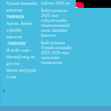
тайлан 2026 он
Хүний нөөцийн
ажилтан -
Байгууллагын
2026 оны
70491026
гүйцэтгэлийн
Архив, Бичиг
төлөвлөгөөний
хэргийн
хагас жилийн
биелэлт
ажилтан
Байгуулагын
-
70491026
Хүний нөөцийн
И-мэйл хаяг :
2025-2028 оны
bhemt@emg.ub.
хөгжлийн
төлөвлөгөө
gov.mn
bhemt.ub@gmai
l.com
ss