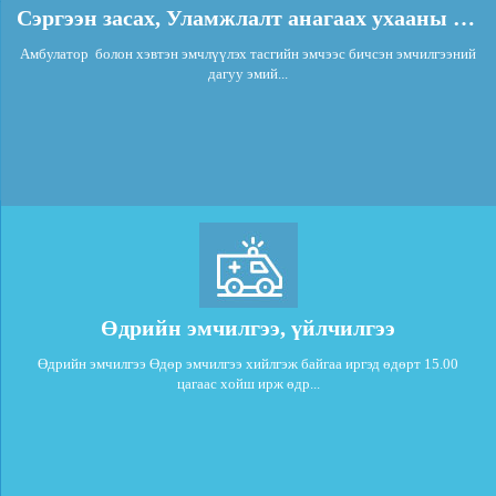
Сэргээн засах, Уламжлалт анагаах ухааны тусламж, үйлчилгээ
Амбулатор болон хэвтэн эмчлүүлэх тасгийн эмчээс бичсэн эмчилгээний
дагуу эмий...
Өдрийн эмчилгээ, үйлчилгээ
Өдрийн эмчилгээ Өдөр эмчилгээ хийлгэж байгаа иргэд өдөрт 15.00
цагаас хойш ирж өдр...