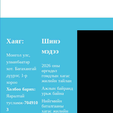
Хаяг:
Шинэ
мэдээ
Монгол улс,
улаанбаатар
2026 оны
хот. Багахангай
өргөдөл
дүүрэг, 1-р
гомдлын хагас
жилийн тайлан
хороо
Ажлын байранд
Холбоо барих:
урьж байна
Яаралтай
Нийгмийн
тусламж-
704910
баталгааны
3
хагас жилийн