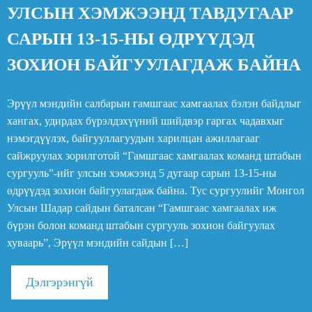
УЛСЫН ХЭМЖЭЭНД ТАВДУГААР
САРЫН 13-15-НЫ ӨДРҮҮДЭД
ЗОХИОН БАЙГУУЛАГДАЖ БАЙНА
Эрүүл мэндийн салбарын гамшгаас хамгаалах бэлэн байдлыг
хангах, удирдах бүрэлдэхүүний шийдвэр гаргах чадавхыг
нэмэгдүүлэх, байгууллагуудын харилцан ажиллагааг
сайжруулах зорилготой “Гамшгаас хамгаалах команд штабын
сургууль”-ийг улсын хэмжээнд 5 дугаар сарын 13-15-ны
өдрүүдэд зохион байгуулагдаж байна. Тус сургуулийг Монгол
Улсын Шадар сайдын баталсан “Гамшгаас хамгаалах иж
бүрэн болон команд штабын сургууль зохион байгуулах
хуваарь”, Эрүүл мэндийн сайдын […]
Дэлгэрэнгүй