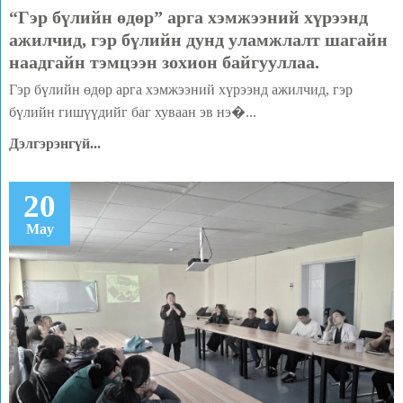
“Гэр бүлийн өдөр” арга хэмжээний хүрээнд
ажилчид, гэр бүлийн дунд уламжлалт шагайн
наадгайн тэмцээн зохион байгууллаа.
Гэр бүлийн өдөр арга хэмжээний хүрээнд ажилчид, гэр
бүлийн гишүүдийг баг хуваан эв нэ�...
Дэлгэрэнгүй...
20
May