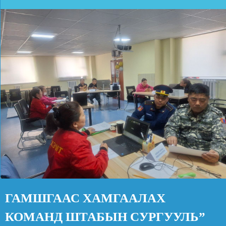
ГАМШГААС ХАМГААЛАХ
КОМАНД ШТАБЫН СУРГУУЛЬ”