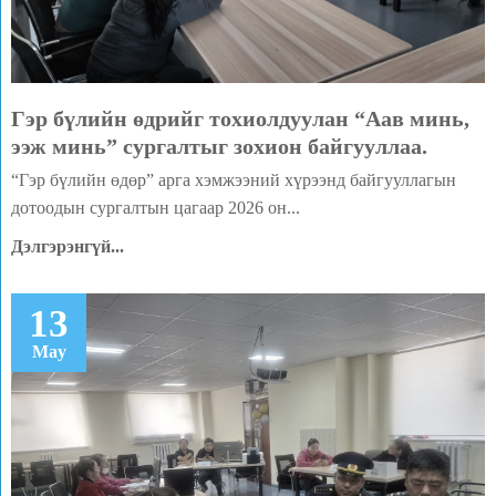
Гэр бүлийн өдрийг тохиолдуулан “Аав минь,
ээж минь” сургалтыг зохион байгууллаа.
“Гэр бүлийн өдөр” арга хэмжээний хүрээнд байгууллагын
дотоодын сургалтын цагаар 2026 он...
Дэлгэрэнгүй...
13
May