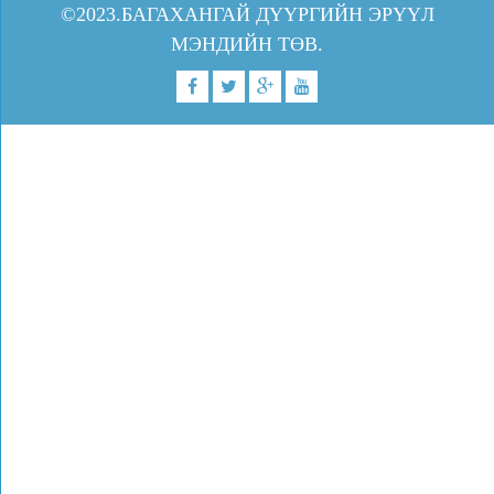
©2023.БАГАХАНГАЙ ДҮҮРГИЙН ЭРҮҮЛ
МЭНДИЙН ТӨВ.